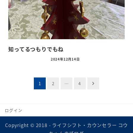
知ってるつもりでもね
2024年12月14日
投
1
2
…
4
稿
の
ログイン
ペ
Copyright © 2018 - ライフシフト・カウンセラー コウ
ー