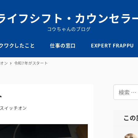
ライフシフト・カウンセラ
コウちゃんのブログ
クワクしたこと
仕事の窓口
EXPERT FRAPPU
オン
令和7年がスタート
検
ト
索
スイッチオン
この