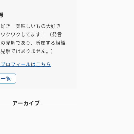
希
大好き 美味しいもの大好き
もワクワクしてます！
（発言
人の見解であり、所属する組織
式見解ではありません。）
いプロフィールはこちら
事一覧
アーカイブ
月
月