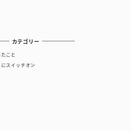
月
月
月
カテゴリー
したこと
ちにスイッチオン