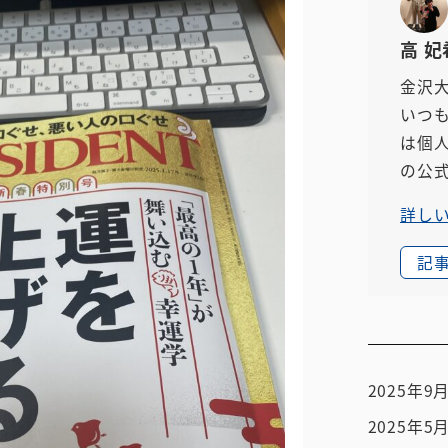
高 妃
金沢
いつ
は個
の公
詳し
記
2025年9
2025年5