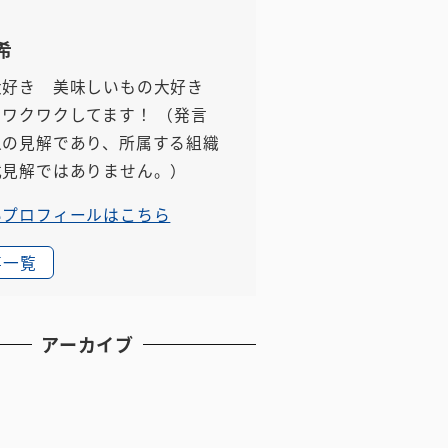
希
大好き 美味しいもの大好き
もワクワクしてます！
（発言
人の見解であり、所属する組織
式見解ではありません。）
いプロフィールはこちら
事一覧
アーカイブ
月
月