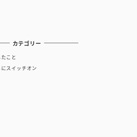
月
月
月
カテゴリー
したこと
ちにスイッチオン