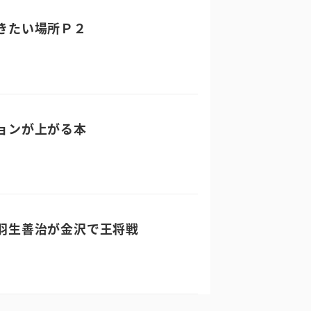
きたい場所Ｐ２
ョンが上がる本
羽生善治が金沢で王将戦