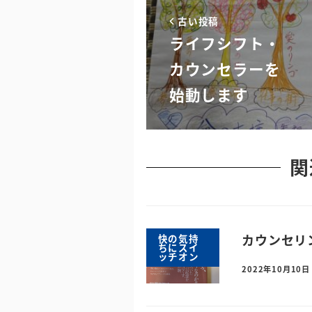
古い投稿
ライフシフト・
カウンセラーを
始動します
関
カウンセリ
快の気持
ちにスイ
ッチオン
2022年10月10日