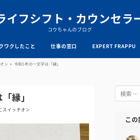
ライフシフト・カウンセラ
コウちゃんのブログ
クワクしたこと
仕事の窓口
EXPERT FRAPPU
オン
令和5年の一文字は「縁」
検
は「縁」
索
にスイッチオン
この