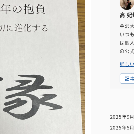
高 妃
金沢
いつ
は個
の公
詳し
記
2025年9
2025年5