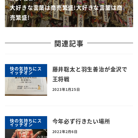
大好きな言葉は商売繁盛!大好きな言葉は商
売繁盛!
関連記事
藤井聡太と羽生善治が金沢で
快の気持ちにス
イッチオン
王将戦
2023年1月25日
今年必ず行きたい場所
快の気持ちにス
イッチオン
2022年2月6日